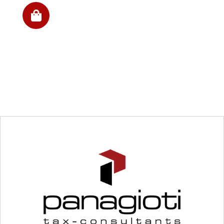
Σύσταση εταιρείας Ο.Ε.- Ε.Ε.- Ι.Κ.Ε
ΤΟ ΘΕΛΩ