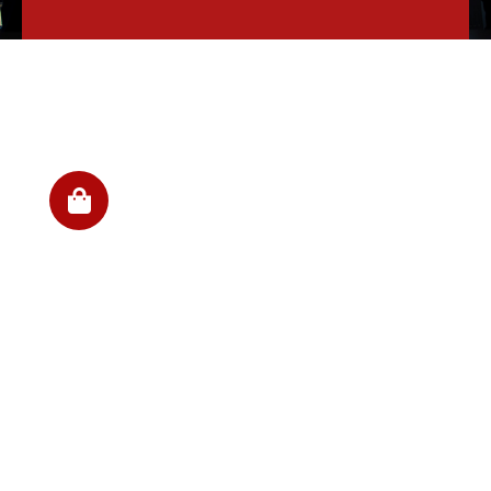
Payroll outsourcing
ΤΟ ΘΕΛΩ